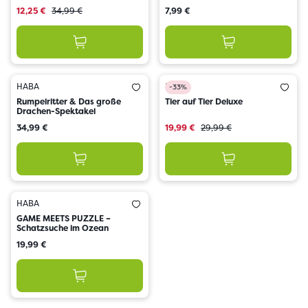
12,25 €
34,99 €
7,99 €
HABA
HABA
-33%
Rumpelritter & Das große
Tier auf Tier Deluxe
Drachen-Spektakel
34,99 €
19,99 €
29,99 €
HABA
GAME MEETS PUZZLE –
Schatzsuche im Ozean
19,99 €