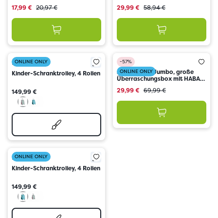
Jahren
17,99 €
20,97 €
29,99 €
58,94 €
ONLINE ONLY
-57%
HABA
Mysterybox Jumbo, große
ONLINE ONLY
Kinder-Schranktrolley, 4 Rollen
Überraschungsbox mit HABA
Spielen, ab 4 Jahren
29,99 €
69,99 €
149,99 €
ONLINE ONLY
HABA
Kinder-Schranktrolley, 4 Rollen
149,99 €