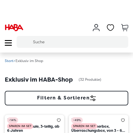
Start
Exklusiv im Shop
Exklusiv im HABA-Shop
(32 Produkte)
Filtern & Sortieren
HABA
HABA
-14%
-49%
Spielset Vorschule, 3-teilig, ab
SPAREN IM SET
Mystery-Sommerbox,
SPAREN IM SET
6 Jahren
Überraschungsbox, von 3 - 6