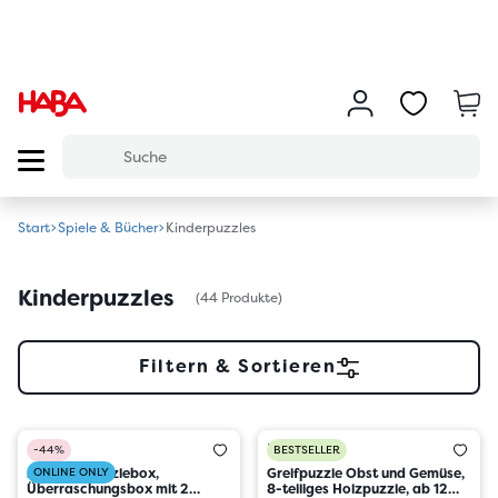
Start
Spiele & Bücher
Kinderpuzzles
Kinderpuzzles
(44 Produkte)
Filtern & Sortieren
HABA
-44%
BESTSELLER
Mystery-Puzzlebox,
ONLINE ONLY
Greifpuzzle Obst und Gemüse,
Überraschungsbox mit 2
8-teiliges Holzpuzzle, ab 12