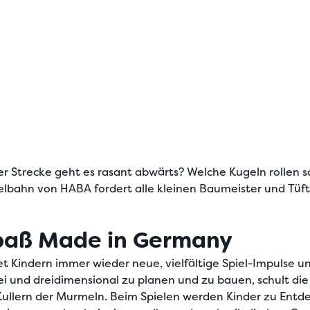
er Strecke geht es rasant abwärts? Welche Kugeln rollen
lbahn von HABA fordert alle kleinen Baumeister und Tüf
paß Made in Germany
t Kindern immer wieder neue, vielfältige Spiel-Impulse u
ei und dreidimensional zu planen und zu bauen, schult die
 Kullern der Murmeln. Beim Spielen werden Kinder zu Entd