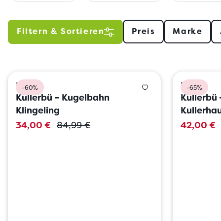
Filtern & Sortieren
Preis
Marke
HABA
HABA
-60%
-65%
Kullerbü – Kugelbahn
Kullerbü
Klingeling
Kullerha
34,00 €
84,99 €
42,00 €