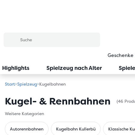
Geschenke
Highlights
Spielzeug nach Alter
Spiel
Start
Spielzeug
Kugelbahnen
Kugel- & Rennbahnen
(46 Prod
Weitere Kategorien
Autorennbahnen
Kugelbahn Kullerbü
Klassische 