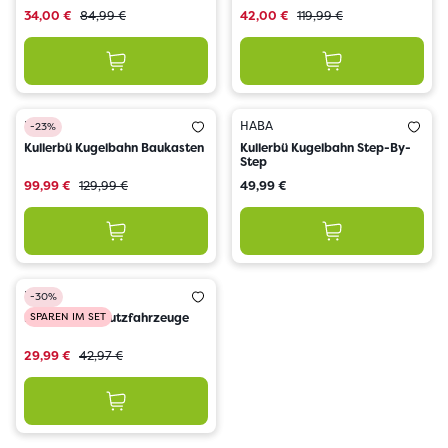
34,00 €
84,99 €
42,00 €
119,99 €
HABA
HABA
-23%
Kullerbü Kugelbahn Baukasten
Kullerbü Kugelbahn Step-By-
Step
99,99 €
129,99 €
49,99 €
HABA
-30%
HABA Cars – Nutzfahrzeuge
SPAREN IM SET
29,99 €
42,97 €