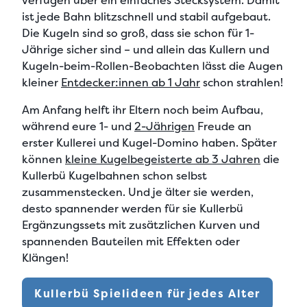
verfügen über ein
einfaches Stecksystem
. Damit
ist jede Bahn
blitzschnell und stabil aufgebaut
.
Die Kugeln sind so groß, dass sie
schon für 1-
Jährige sicher
sind – und allein das Kullern und
Kugeln-beim-Rollen-Beobachten lässt die Augen
kleiner
Entdecker:innen ab 1 Jahr
schon strahlen!
Am Anfang helft ihr Eltern noch beim Aufbau,
während eure 1- und
2-Jährigen
Freude an
erster Kullerei und Kugel-Domino haben. Später
können
kleine Kugelbegeisterte ab 3 Jahren
die
Kullerbü Kugelbahnen schon selbst
zusammenstecken
. Und je älter sie werden,
desto spannender werden für sie
Kullerbü
Ergänzungssets mit zusätzlichen Kurven und
spannenden Bauteilen
mit Effekten oder
Klängen!
Kullerbü Spielideen für jedes Alter