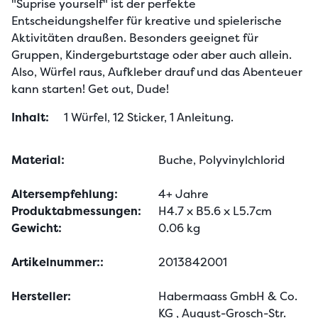
"Suprise yourself" ist der perfekte 
Entscheidungshelfer für kreative und spielerische 
Aktivitäten draußen. Besonders geeignet für 
Gruppen, Kindergeburtstage oder aber auch allein. 
Also, Würfel raus, Aufkleber drauf und das Abenteuer 
kann starten! Get out, Dude!
Inhalt:
1 Würfel, 12 Sticker, 1 Anleitung.
Material:
Buche, Polyvinylchlorid
Altersempfehlung:
4+ Jahre
Produktabmessungen:
H4.7 x B5.6 x L5.7cm
Gewicht:
0.06 kg
Artikelnummer::
2013842001
Hersteller:
Habermaass GmbH & Co.
KG
, August-Grosch-Str.