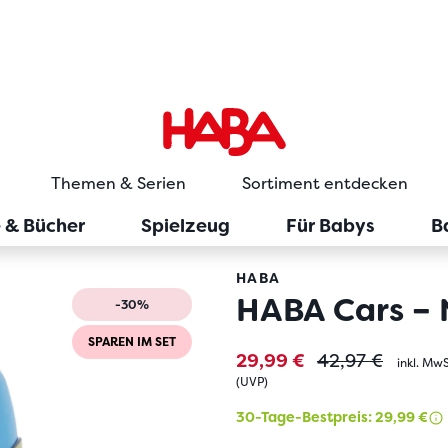
Themen & Serien
Sortiment entdecken
e & Bücher
Spielzeug
Für Babys
B
HABA
HABA Cars –
-30%
SPAREN IM SET
29,99 €
42,97 €
inkl. MwS
(
UVP
)
30-Tage-Bestpreis: 29,99 €