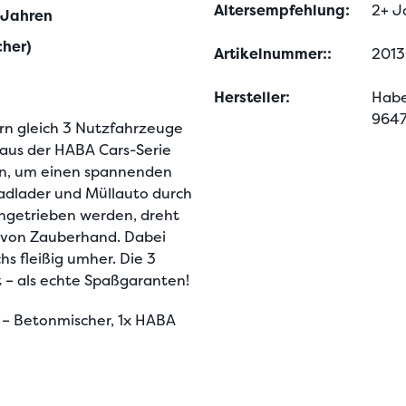
Altersempfehlung:
2+ J
 Jahren
her)
Artikelnummer::
2013
Hersteller:
Habe
9647
ern gleich 3 Nutzfahrzeuge 
aus der HABA Cars-Serie 
en, um einen spannenden 
adlader und Müllauto durch 
ngetrieben werden, dreht 
 von Zauberhand. Dabei 
 fleißig umher. Die 3 
 – als echte Spaßgaranten!
 – Betonmischer, 1x HABA 