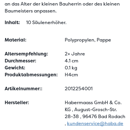
an das Alter der kleinen Bauherrin oder des kleinen 
Baumeisters anpassen.
Inhalt:
10 Säulenerhöher.
Material:
Polypropylen, Pappe
Altersempfehlung:
2+ Jahre
Durchmesser:
4.1 cm
Gewicht:
0.1 kg
Produktabmessungen:
H4cm
Artikelnummer::
2012254001
Hersteller:
Habermaass GmbH & Co.
KG
, August-Grosch-Str.
28-38
, 96476 Bad Rodach
,
kundenservice@haba.de