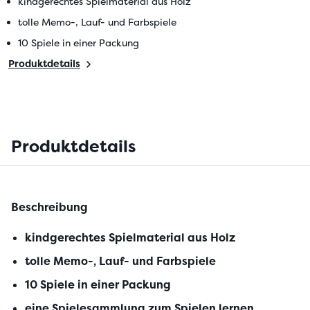
kindgerechtes Spielmaterial aus Holz
tolle Memo-, Lauf- und Farbspiele
10 Spiele in einer Packung
Produktdetails
Produktdetails
Beschreibung
kindgerechtes Spielmaterial aus Holz
tolle Memo-, Lauf- und Farbspiele
10 Spiele in einer Packung
eine Spielesammlung zum Spielen lernen