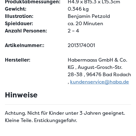
Produktabmessungen:
H4.9 x B15.3 x L15.3cm
Gewicht:
0.346 kg
Illustration:
Benjamin Petzold
Spieldauer:
ca. 20 Minuten
Anzahl Personen:
2 – 4
Artikelnummer::
2013174001
Hersteller:
Habermaass GmbH & Co.
KG
, August-Grosch-Str.
28-38
, 96476 Bad Rodach
,
kundenservice@haba.de
Hinweise
Achtung. Nicht für Kinder unter 3 Jahren geeignet.
Kleine Teile. Erstickungsgefahr.