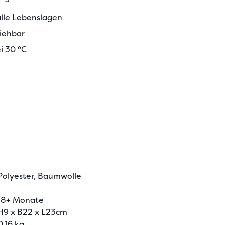
alle Lebenslagen
ziehbar
i 30 °C
Polyester, Baumwolle
18+ Monate
H9 x B22 x L23cm
0.16 kg