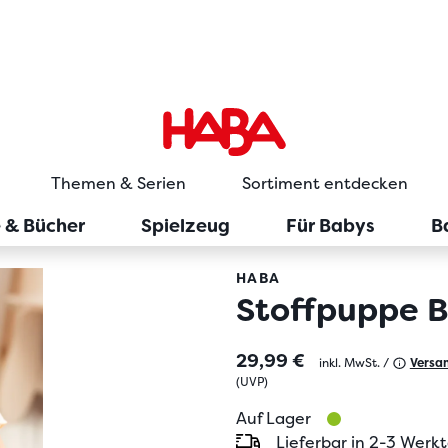
Themen & Serien
Sortiment entdecken
e & Bücher
Spielzeug
Für Babys
B
HABA
Stoffpuppe B
29,99 €
inkl. MwSt. /
Versa
(
UVP
)
Auf Lager
Lieferbar in 2-3 Werk