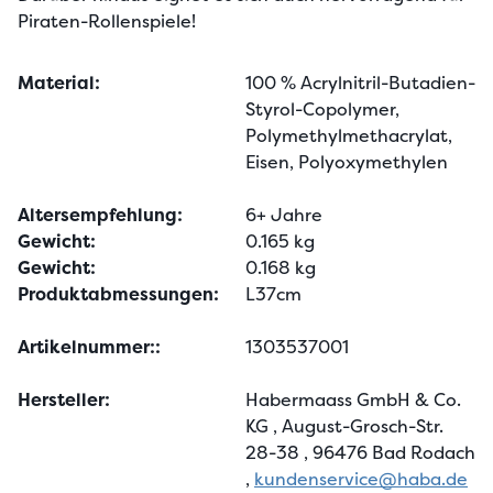
Piraten-Rollenspiele!
Material:
100 % Acrylnitril-Butadien-
Styrol-Copolymer,
Polymethylmethacrylat,
Eisen, Polyoxymethylen
Altersempfehlung:
6+ Jahre
Gewicht:
0.165 kg
Gewicht:
0.168 kg
Produktabmessungen:
L37cm
Artikelnummer::
1303537001
Hersteller:
Habermaass GmbH & Co.
KG
, August-Grosch-Str.
28-38
, 96476 Bad Rodach
,
kundenservice@haba.de