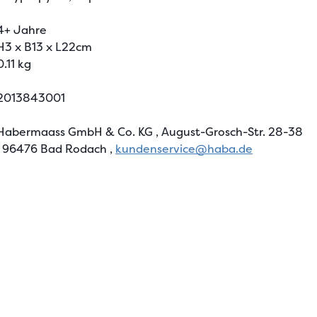
4+ Jahre
H3 x B13 x L22cm
0.11 kg
2013843001
Habermaass GmbH & Co. KG
, August-Grosch-Str. 28-38
, 96476 Bad Rodach
,
kundenservice@haba.de