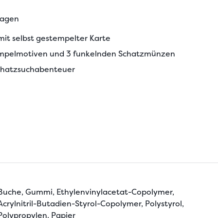
tagen
it selbst gestempelter Karte
tempelmotiven und 3 funkelnden Schatzmünzen
e Schatzsuchabenteuer
Buche, Gummi, Ethylenvinylacetat-Copolymer,
Acrylnitril-Butadien-Styrol-Copolymer, Polystyrol,
Polypropylen, Papier