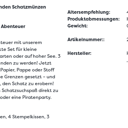
elnden Schatzmünzen
Altersempfehlung:
Produktabmessungen:
Gewicht:
s Abenteuer
Artikelnummer::
nteuer mit unserem 
e Set für kleine 
Hersteller:
rten oder auf hoher See. 3 
nden zu werden! Jetzt 
apier, Pappe oder Stoff 
ne Grenzen gesetzt – und 
 den Schatz zu erobern! 
n Schatzsuchspaß direkt zu 
oder eine Piratenparty. 
n, 4 Stempelkissen, 3 