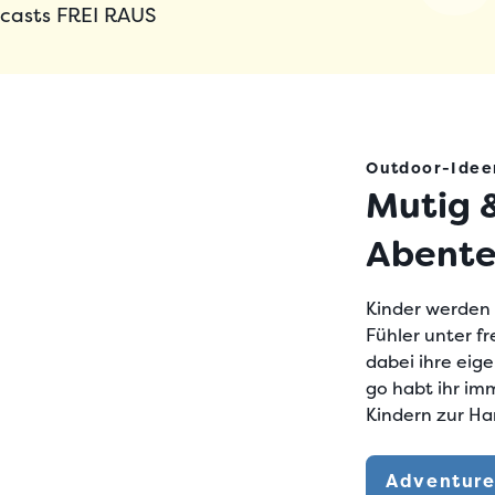
casts FREI RAUS
Outdoor-Ideen
Mutig 
Abente
Kinder werden s
Fühler unter f
dabei ihre eig
go habt ihr i
Kindern
zur Ha
Adventure