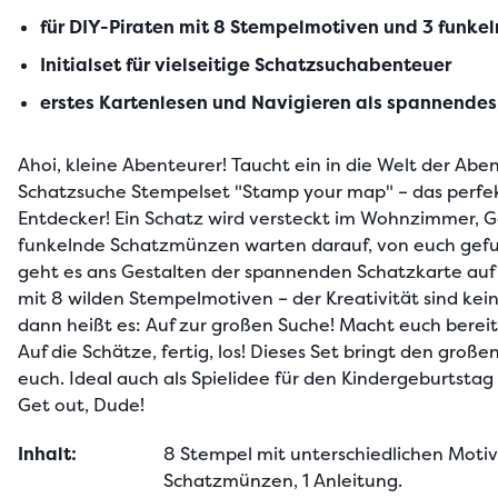
für DIY-Piraten mit 8 Stempelmotiven und 3 funk
Initialset für vielseitige Schatzsuchabenteuer
erstes Kartenlesen und Navigieren als spannende
Ahoi, kleine Abenteurer! Taucht ein in die Welt der Abe
Schatzsuche Stempelset "Stamp your map" – das perfekt
Entdecker! Ein Schatz wird versteckt im Wohnzimmer, Ga
funkelnde Schatzmünzen warten darauf, von euch gefu
geht es ans Gestalten der spannenden Schatzkarte auf P
mit 8 wilden Stempelmotiven – der Kreativität sind kei
dann heißt es: Auf zur großen Suche! Macht euch bereit,
Auf die Schätze, fertig, los! Dieses Set bringt den große
euch. Ideal auch als Spielidee für den Kindergeburtstag 
Get out, Dude!
Inhalt:
8 Stempel mit unterschiedlichen Motive
Schatzmünzen, 1 Anleitung.