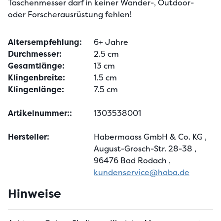
Taschenmesser darf in keiner Wander-, Outdoor- 
oder Forscherausrüstung fehlen!
Altersempfehlung:
6+ Jahre
Durchmesser:
2.5 cm
Gesamtlänge:
13 cm
Klingenbreite:
1.5 cm
Klingenlänge:
7.5 cm
Artikelnummer::
1303538001
Hersteller:
Habermaass GmbH & Co. KG
,
August-Grosch-Str. 28-38
,
96476 Bad Rodach
,
kundenservice@haba.de
Hinweise