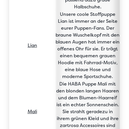
Halbschuhe
.
Unsere
coole Stoffpuppe
Lian
ist immer an der Seite
eurer Puppen-Fans. Der
braune Wuschelkopf
mit den
blauen Augen
hat immer ein
Lian
offenes Ohr
für sie
.
Er trägt
einen
bequemen grauen
Hoodie mit Fahrrad-Motiv
,
eine blaue Hose und
moderne Sportschuhe.
Die HABA Puppe
Mali mit
den blonden langen Haaren
und dem
Blumen-Haarreif
ist ein echter Sonnenschein.
Mali
Sie strahlt geradezu in
ihrem grünen Kleid und ihre
zartrosa Accessoires
sind