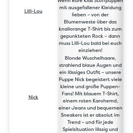
Wenn eure Kids
Stoffpuppen
mit ausgefallener Kleidung
Lilli-Lou
lieben
– von der
Blumenweste über das
knallorange T-Shirt bis zum
gepunkteten Rock – dann
muss
Lilli-Lou bald bei euch
einziehen
!
Blonde Wuschelhaare,
strahlend blaue Augen und
ein lässiges Outfit – unsere
Puppe Nick
begeistert viele
kleine und große Puppen-
Fans
! Mit blauem T-Shirt,
Nick
einem roten Karohemd,
einer Jeans und bequemen
Sneakers ist er absolut im
Trend – und für jede
Spielsituation
lässig und