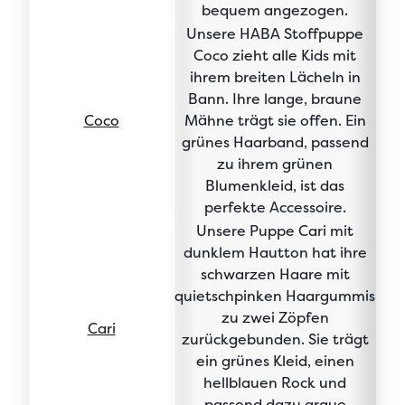
bequem angezogen
.
Unsere
HABA Stoffpuppe
Coco
zieht alle Kids mit
ihrem breiten Lächeln in
Bann. Ihre lange, braune
Coco
Mähne trägt sie offen. Ein
grünes Haarband, passend
zu ihrem
grünen
Blumenkleid
, ist das
perfekte Accessoire.
Unsere
Puppe Cari mit
dunklem Hautton
hat ihre
schwarzen Haare
mit
quietschpinken Haargummis
zu
zwei Zöpfen
Cari
zurückgebunden. Sie trägt
ein grünes Kleid, einen
hellblauen Rock und
passend dazu
graue