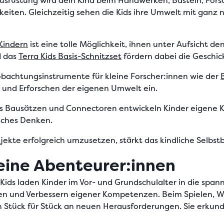
usrüstung
wird dein Kind beim Handwerken, Basteln, For
keiten. Gleichzeitig sehen die Kids ihre Umwelt mit ganz
Kindern
ist eine tolle Möglichkeit, ihnen unter Aufsicht
 das
Terra Kids Basis-Schnitzset
fördern dabei die Geschic
eobachtungsinstrumente für kleine Forscher:innen wie der
und Erforschen der eigenen Umwelt ein.
ds Bausätzen
und
Connectoren
entwickeln Kinder eigene K
isches Denken.
ojekte erfolgreich umzusetzen, stärkt das kindliche Selbs
leine Abenteurer:innen
ids laden Kinder im Vor- und Grundschulalter in die span
rnen und Verbessern eigener Kompetenzen
. Beim Spielen, 
 Stück für Stück an neuen Herausforderungen. Sie erkund