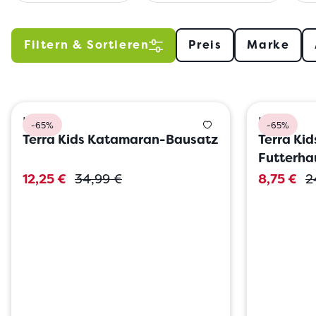
Filtern & Sortieren
Preis
Marke
HABA
HABA
-65%
-65%
Terra Kids Katamaran-Bausatz
Terra Ki
Futterha
306914
12,25 €
34,99 €
8,75 €
2