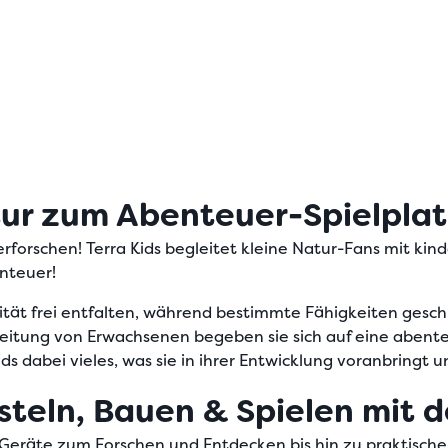
atur zum Abenteuer-Spielpla
erforschen! Terra Kids begleitet kleine Natur-Fans mit
kin
nteuer!
ivität frei entfalten, während bestimmte Fähigkeiten gesc
gleitung von Erwachsenen begeben sie sich auf eine aben
ids dabei vieles, was sie in ihrer Entwicklung voranbringt u
teln, Bauen & Spielen mit de
eräte zum Forschen und Entdecken bis hin zu praktische