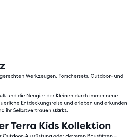
tz
dgerechten Werkzeugen
, Forschersets, Outdoor- und
hult und die Neugier der Kleinen durch immer neue
teuerliche Entdeckungsreise und erleben und erkunden
nd ihr Selbstvertrauen stärkt.
r Terra Kids Kollektion
r Outdoor-Ausrüstung oder cleveren Bausätzen –