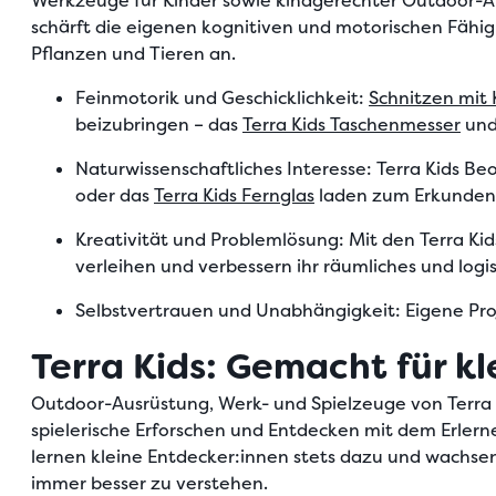
Werkzeuge für Kinder
sowie
kindgerechter Outdoor-A
schärft die eigenen kognitiven und motorischen Fähig
Pflanzen und Tieren an.
Feinmotorik und Geschicklichkeit
:
Schnitzen mit 
beizubringen – das
Terra Kids Taschenmesser
und
Naturwissenschaftliches Interesse
: Terra Kids B
oder das
Terra Kids Fernglas
laden zum Erkunden 
Kreativität und Problemlösung
: Mit den
Terra Ki
verleihen und verbessern ihr räumliches und log
Selbstvertrauen und Unabhängigkeit
: Eigene Pr
Terra Kids: Gemacht für k
Outdoor-Ausrüstung, Werk- und Spielzeuge von Terra K
spielerische Erforschen und Entdecken mit dem Erle
lernen kleine Entdecker:innen stets dazu und wachsen
immer besser zu verstehen.