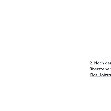
2. Nach de
überstehe
Kids Holzr