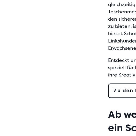
gleichzeiti
Taschenmess
den sichere
zu bieten, i
bietet Schu
Linkshänder
Erwachsene
Entdeckt un
speziell fü
ihre Kreati
Zu den 
Ab we
ein S