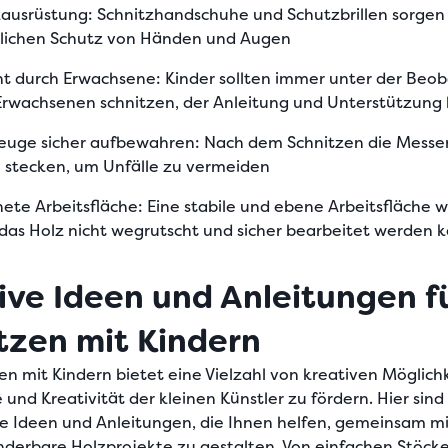
zausrüstung
: Schnitzhandschuhe und Schutzbrillen sorgen 
lichen Schutz von Händen und Augen
ht durch Erwachsene
: Kinder sollten immer unter der Beo
Erwachsenen schnitzen, der Anleitung und Unterstützung 
euge sicher aufbewahren
: Nach dem Schnitzen die Messer
 stecken, um Unfälle zu vermeiden
ete Arbeitsfläche
: Eine stabile und ebene Arbeitsfläche 
das Holz nicht wegrutscht und sicher bearbeitet werden 
ive Ideen und Anleitungen f
tzen mit Kindern
en mit Kindern bietet eine Vielzahl von kreativen Möglich
 und Kreativität der kleinen Künstler zu fördern. Hier sind
de
Ideen und Anleitungen
, die Ihnen helfen, gemeinsam mi
nderbare
Holzprojekte zu gestalten
. Von einfachen Stöcke