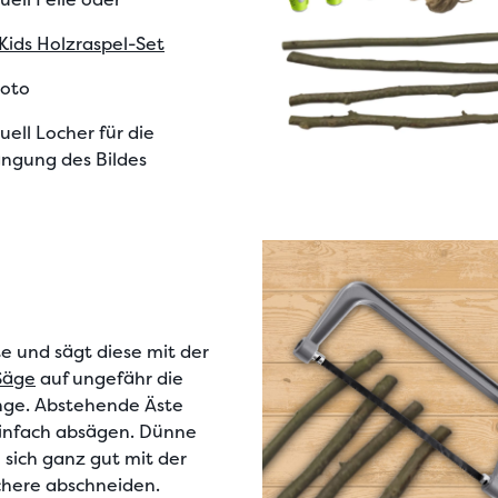
 Kids Holzraspel-Set
Foto
uell Locher für die
ngung des Bildes
te
und sägt diese mit der
 Säge
auf ungefähr die
nge
. Abstehende Äste
einfach absägen. Dünne
 sich ganz gut mit der
chere abschneiden.