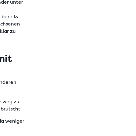
nder unter
 bereits
wachsenen
klar zu
mit
anderen
er weg zu
abrutscht
 da weniger