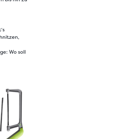
‘s
hnitzen,
ge: Wo soll