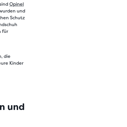
 sind
Opinel
t wurden und
chen Schutz
andschuh
 für
, die
eure Kinder
en und