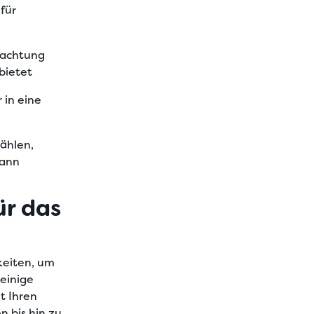
für
bachtung
bietet
 in eine
wählen,
kann
ür das
keiten, um
 einige
t Ihren
n bis hin zu