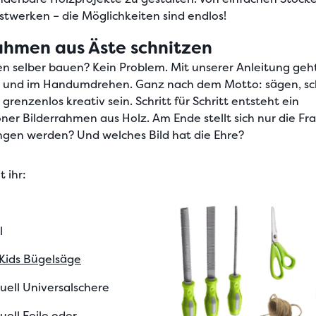
stwerken – die Möglichkeiten sind endlos!
ahmen aus Äste schnitzen
n selber bauen? Kein Problem. Mit unserer
Anleitung
geht
t und im Handumdrehen. Ganz nach dem Motto: sägen, sc
 grenzenlos kreativ sein.
Schritt für Schritt
entsteht ein
er Bilderrahmen aus Holz. Am Ende stellt sich nur die Fra
gen werden? Und welches Bild hat die Ehre?
 ihr:
l
 Kids Bügelsäge
uell Universalschere
uell Feile oder