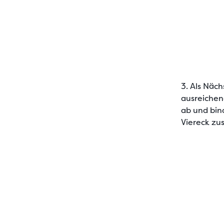
3. Als Näch
ausreichen
ab und
bin
Viereck z