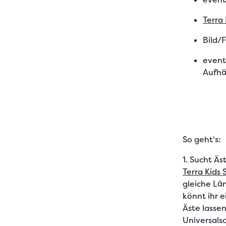
Terra
Bild/
event
Aufhä
So geht's:
1.
Sucht Äs
Terra Kids
gleiche Lä
könnt ihr 
Äste lassen
Universals