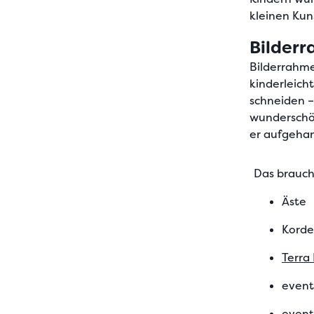
kleinen Kun
Bilderr
Bilderrahme
kinderleich
schneiden –
wunderschön
er aufgehan
Das braucht
Äste
Korde
Terra
event
event