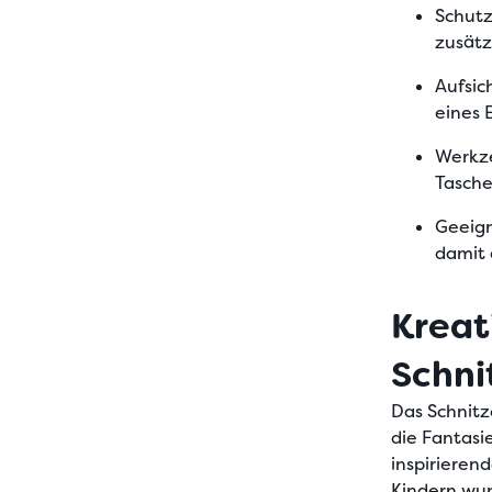
Schut
zusätz
Aufsic
eines 
Werkz
Tasche
Geeign
damit 
Kreat
Schni
Das Schnitz
die Fantasie
inspirieren
Kindern wu