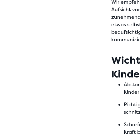
Wir empfeh
Aufsicht v
zunehmend
etwas selbs
beaufsichti
kommunizie
Wicht
Kinde
Abstan
Kinder
Richti
schnit
Scharf
Kraft 