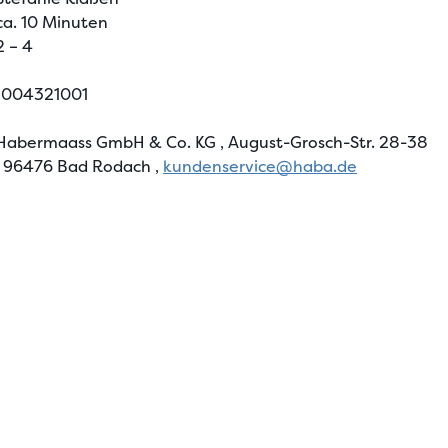
ca. 10 Minuten
2 – 4
1004321001
Habermaass GmbH & Co. KG
, August-Grosch-Str. 28-38
, 96476 Bad Rodach
,
kundenservice@haba.de