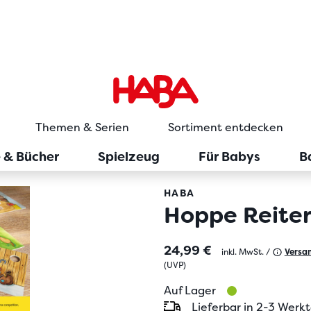
Themen & Serien
Sortiment entdecken
e & Bücher
Spielzeug
Für Babys
B
HABA
Hoppe Reite
24,99 €
inkl. MwSt. /
Versa
(
UVP
)
Auf Lager
Lieferbar in 2-3 Werk