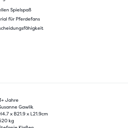
llen Spielspaß
ial für Pferdefans
scheidungsfähigkeit
3+ Jahre
Susanne Gawlik
H4.7 x B21.9 x L21.9cm
520 kg
Stefanie Klaßen