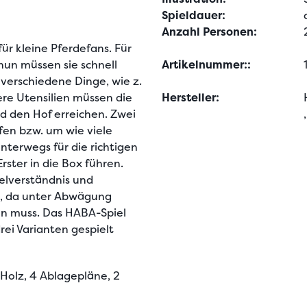
Spieldauer:
Anzahl Personen:
r kleine Pferdefans. Für 
nun müssen sie schnell 
Artikelnummer::
verschiedene Dinge, wie z. 
re Utensilien müssen die 
Hersteller:
d den Hof erreichen. Zwei 
en bzw. um wie viele 
terwegs für die richtigen 
rster in die Box führen. 
elverständnis und 
t, da unter Abwägung 
n muss. Das HABA-Spiel 
ei Varianten gespielt 
Holz, 4 Ablagepläne, 2 