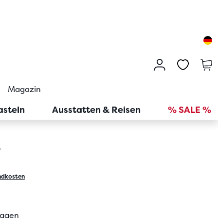
Magazin
asteln
Ausstatten & Reisen
% SALE %
r
ndkosten
tagen