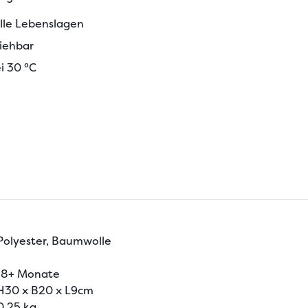
alle Lebenslagen
ziehbar
i 30 °C
Polyester, Baumwolle
18+ Monate
H30 x B20 x L9cm
0.25 kg