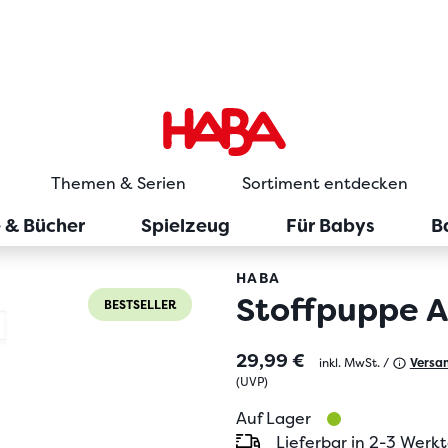
Themen & Serien
Sortiment entdecken
e & Bücher
Spielzeug
Für Babys
B
HABA
Stoffpuppe A
BESTSELLER
29,99 €
inkl. MwSt. /
Versa
(
UVP
)
Auf Lager
Lieferbar in 2-3 Werk