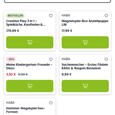
HABA
HABA
BESTSELLER
Creative Play 3 in 1 –
Magnetspiel-Box Anziehpuppe
Spielküche, Kaufladen &
Lilli
Werkstatt für Kinder
179,99 €
17,99 €
HABA
HABA
-65%
Meine Kindergarten-Freunde –
Sachenmacher – Erstes Fädeln
Dinos
Käfer & Raupen Bastelset
3,50 €
9,99 €
9,99 €
HABA
Hammer-Nagelspiel Geo-
Formen