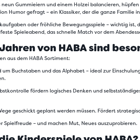
t neun Gummieiern und einem Holzei balancieren, hüpfen u
on Humor gefragt – ein Klassiker, der die ganze Familie 
gikaufgaben oder fröhliche Bewegungsspiele –
wichtig ist,
feste Spieleabend, das schnelle Match vor dem Abendessen
 Jahren von HABA sind beso
ahren aus dem HABA Sortiment:
nd um Buchstaben und das Alphabet – ideal zur Einschulun
en.
lbstkontrolle fördern logisches Denken und selbstständiges
 Wege geschickt geplant werden müssen. Fördert strategi
ter Spielfreude – und machen Mut, Neues auszuprobieren.
 die Kinderspiele von HABA?