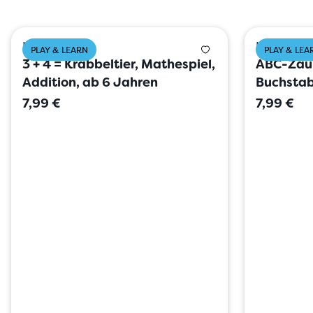
HABA
HABA
PLAY & LEARN
PLAY & LEA
3 + 4 = Krabbeltier, Mathespiel,
ABC-Zaub
Addition, ab 6 Jahren
Buchstab
7,99 €
7,99 €