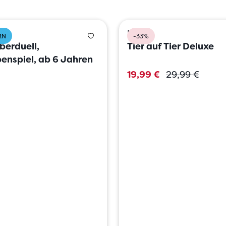
HABA
RN
-33%
erduell,
Tier auf Tier Deluxe
enspiel, ab 6 Jahren
19,99 €
29,99 €