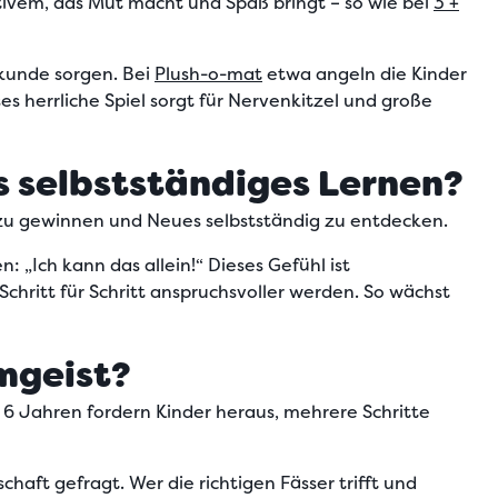
itivem, das Mut macht und Spaß bringt – so wie bei
3 +
ekunde sorgen.
Bei
Plush-o-mat
etwa angeln die Kinder
es herrliche Spiel sorgt für Nervenkitzel und große
s selbstständiges Lernen?
it zu gewinnen und Neues selbstständig zu entdecken.
n: „Ich kann das allein!“ Dieses Gefühl ist
hritt für Schritt anspruchsvoller werden. So wächst
mgeist?
 6 Jahren fordern Kinder heraus, mehrere Schritte
haft gefragt. Wer die richtigen Fässer trifft und