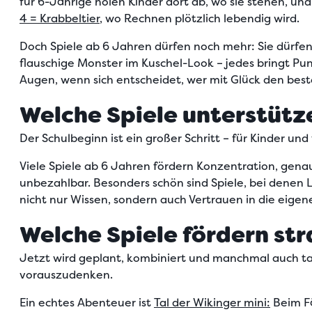
für 6-Jährige holen Kinder dort ab, wo sie stehen, un
4 = Krabbeltier
, wo Rechnen plötzlich lebendig wird.
Doch Spiele ab 6 Jahren dürfen noch mehr: Sie dürfen
flauschige Monster im Kuschel-Look – jedes bringt Punk
Augen, wenn sich entscheidet, wer mit Glück den bes
Welche Spiele unterstütz
Der Schulbeginn ist ein großer Schritt – für Kinder u
Viele Spiele ab 6 Jahren
fördern Konzentration, gen
unbezahlbar. Besonders schön sind Spiele, bei denen 
nicht nur Wissen, sondern auch Vertrauen in die eigen
Welche Spiele fördern st
Jetzt wird geplant, kombiniert und manchmal auch ta
vorauszudenken.
Ein echtes Abenteuer ist
Tal der Wikinger mini:
Beim Fä