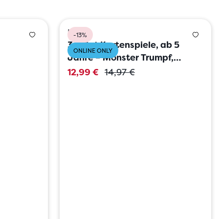
HABA
-13%
3er Set Kartenspiele, ab 5
ONLINE ONLY
Jahre – Monster Trumpf,
Rommé, Mix-Max
12,99 €
14,97 €