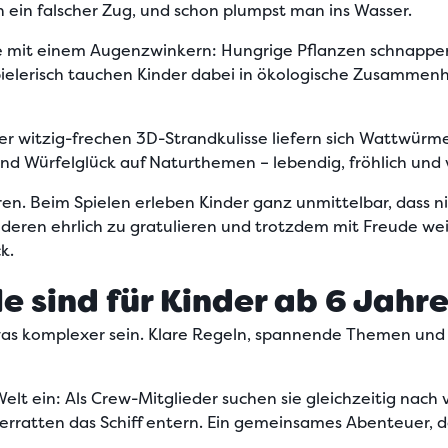
h ein falscher Zug, und schon plumpst man ins Wasser.
 mit einem Augenzwinkern: Hungrige Pflanzen schnappen n
elerisch tauchen Kinder dabei in ökologische Zusammenhä
ner witzig-frechen 3D-Strandkulisse liefern sich Wattwürm
und Würfelglück auf Naturthemen – lebendig, fröhlich und v
n. Beim Spielen erleben Kinder ganz unmittelbar, dass nich
deren ehrlich zu gratulieren und trotzdem mit Freude wei
k.
e sind für Kinder ab 6 Jahr
etwas komplexer sein. Klare Regeln, spannende Themen un
Welt ein: Als Crew-Mitglieder suchen sie gleichzeitig n
ratten das Schiff entern. Ein gemeinsames Abenteuer, da